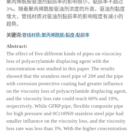
聚丙烯酰胺驱油剂黏损率的影响很小，黏损率不超过
3%。随着聚丙烯酰胺驱油剂浓度的升高，驱油剂黏度
增大，管线材质对驱油剂黏损率的影响程度有减小的
趋势。
关键词:
管线材质
;
聚丙烯酰胺
;
黏度
;
黏损率
Abstract:
The effect of five different kinds of pipes on viscocisy
loss of polyacrylamide displacing agent with the
concentration was studied in this paper. The results
showed that the seamless steel pipe of 20# and the pipe
with corrosion protective coating had greater influence
on the viscosity loss of polyacrylamide displacing agent,
and the viscosity loss rate could reach 60% and 10%,
respectively. While GFRP pipe, flexible composite pipe
for high pressure and 0Cr18Ni9 stainless steel pipe had
smaller influence on the viscosity loss, and the viscosity
loss rate was less than 3%. With the higher concentration