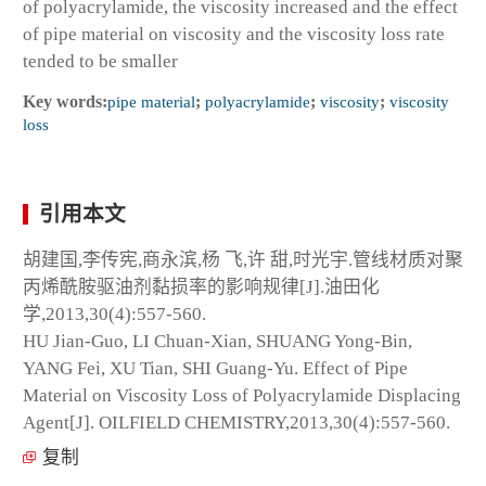
of polyacrylamide, the viscosity increased and the effect
of pipe material on viscosity and the viscosity loss rate
tended to be smaller
Key words:
pipe material
;
polyacrylamide
;
viscosity
;
viscosity
loss
引用本文
胡建国,李传宪,商永滨,杨 飞,许 甜,时光宇.管线材质对聚
丙烯酰胺驱油剂黏损率的影响规律[J].油田化
学,2013,30(4):557-560.
HU Jian-Guo, LI Chuan-Xian, SHUANG Yong-Bin,
YANG Fei, XU Tian, SHI Guang-Yu. Effect of Pipe
Material on Viscosity Loss of Polyacrylamide Displacing
Agent[J]. OILFIELD CHEMISTRY,2013,30(4):557-560.
复制