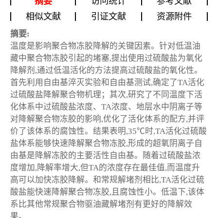
摘要
访问统计
参考文献
相似文献
引证文献
资源附件
摘要:
温度是影响聚合物冻胶降解的关键因素。针对低温油
藏中聚合物冻胶引起的堵塞,提出使用过硫酸盐为氧化
降解剂,通过低温活化的方法提高过硫酸盐的氧化性。
首先利用自由基淬灭实验和自由基测试,确定了TA活化
过硫酸盐降解聚合物机理；其次,研究了不同温度下活
化体系中过硫酸盐浓度、TA浓度、地层水中阴离子等
对降解聚合物冻胶的影响,优化了活化体系的配方,并评
价了该体系的腐蚀性。结果表明,35℃时,TA活化过硫酸
盐体系能够快速降解聚合物冻胶,形成的超氧阴离子自
由基是降解冻胶的主要活性自由基。随着过硫酸盐浓
度增加,降解率增大,但TA的浓度存在最佳值,而温度升
高可以加快冻胶降解。和常规解堵剂相比,TA活化过硫
酸盐能快速降解聚合物冻胶,且腐蚀性小。低温下,该体
系比其他常规聚合物驱油藏解堵剂有更好的降解效
果。