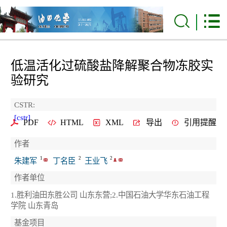
低温活化过硫酸盐降解聚合物冻胶实
验研究
CSTR:
[cstr]
PDF
HTML
XML
导出
引用提醒
作者
1
2
2
朱建军
丁名臣
王业飞
作者单位
1.胜利油田东胜公司 山东东营;2.中国石油大学华东石油工程
学院 山东青岛
基金项目