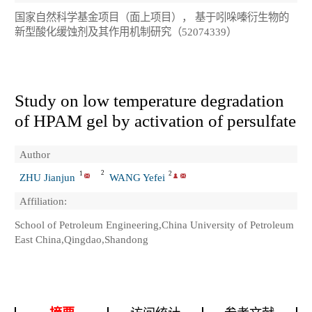
国家自然科学基金项目（面上项目）， 基于吲哚嗪衍生物的
新型酸化缓蚀剂及其作用机制研究（52074339）
Study on low temperature degradation
of HPAM gel by activation of persulfate
Author
2
1
2
ZHU Jianjun
WANG Yefei
Affiliation:
School of Petroleum Engineering,China University of Petroleum
East China,Qingdao,Shandong